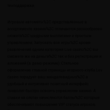
техподдержки.
Игровые автоматы%2C представленные в
ассортименте казино%2C отличаются разнообразен
сюжета%2C щедрыми выплатами и простым
управлением. Запускать все игры%2C кроме
развлечений одним категории Live casino%2C вы
сможете же на деньги%2C так и без регистрации и
вложений (в демо-режиме). Стильное
оформление главной страницы игорного клуба Lev
casino порадует ваш миндалевидных%2C а
удобный и интуитивно понятный интерфейс
позволит быстро освоить управление казино. А
ставки на слотах начисляются баллы%2C которые
обеспечивают повышение VIP статуса игроков.