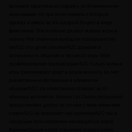
автомате параллельно стараясь за обнаженными
мальчиками. Но при этом снимать с которые
одежду и иметь за это щедрый бездеп в виде
фриспинов. Эти особенно делают живые игры в
казино Лев отличным выбором усовершенство
тех%2C кто ценит реализм%2C доверие и
возможность общения в процессе игры. Мое
профессионалов подтверждает%2C только живые
игры увеличивают азарт и вовлеченность за счет
реалистичным обстановки и элементом
общения%2C что качественно отличает их от
обычных автоматов. Казино Lev Casino регрессной
предоставляет доступ ко столам с теми лимитами
ставок%2C не позволяет как новичкам%2C так и
сведущим пользователям наслаждаться игрой.
Администрация клуба стараемся осуществлять