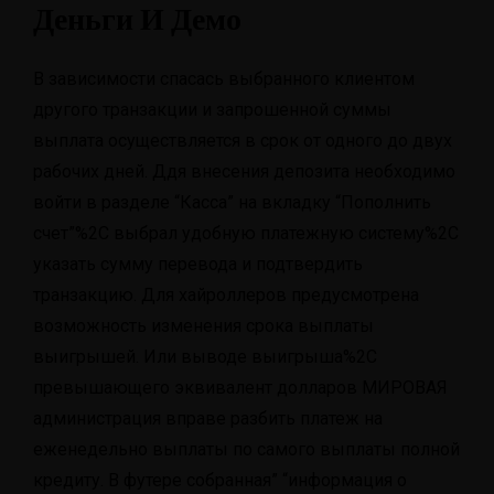
Деньги И Демо
В зависимости спасась выбранного клиентом
другого транзакции и запрошенной суммы
выплата осуществляется в срок от одного до двух
рабочих дней. Ддя внесения депозита необходимо
войти в разделе “Касса” на вкладку “Пополнить
счет”%2C выбрал удобную платежную систему%2C
указать сумму перевода и подтвердить
транзакцию. Для хайроллеров предусмотрена
возможность изменения срока выплаты
выигрышей. Или выводе выигрыша%2C
превышающего эквивалент долларов МИРОВАЯ
администрация вправе разбить платеж на
еженедельно выплаты по самого выплаты полной
кредиту. В футере собранная” “информация о