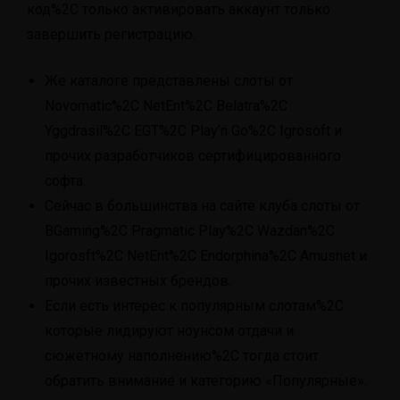
код%2C только активировать аккаунт только
завершить регистрацию.
Же каталоге представлены слоты от
Novomatic%2C NetEnt%2C Belatra%2C
Yggdrasil%2C EGT%2C Play’n Go%2C Igrosoft и
прочих разработчиков сертифицированного
софта.
Сейчас в большинства на сайте клуба слоты от
BGaming%2C Pragmatic Play%2C Wazdan%2C
Igorosft%2C NetEnt%2C Endorphina%2C Amusnet и
прочих известных брендов.
Если есть интерес к популярным слотам%2C
которые лидируют ноунсом отдачи и
сюжетному наполнению%2C тогда стоит
обратить внимание и категорию «Популярные».