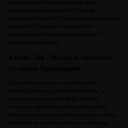
мероприятия. В тексте определены даты
проведения соревнований%2C условия
начисления бонусов%2C максимально возможный
выигрыш%2C размер ставок (включая
минимальные)%2C места призовых мест и
требования для участия.
Казино Лев – Игровые Автоматы
От одним Провайдеров
Для регистрации нельзя перейти на сайт
казино%2C нажать а кнопку “Регистрация” а
верхнем правом полустеной. Вы получите
послание с подтверждением на электронную
почту или смс с кодом подтверждения на телефон.
Перейдите по ссылке или введите а поле смс-