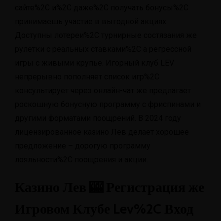
сайте%2C и%2C даже%2C получать бонусы%2C
принимаешь участие в выгодной акциях.
Доступны лотереи%2C турнирные состязания же
рулетки с реальных ставками%2C а регрессной
игры с живыми крупье. Игорный клуб LEV
непрерывно пополняет список игр%2C
консультирует через онлайн-чат же предлагает
роскошную бонусную программу с фриспинами и
другими форматами поощрений. В 2024 году
лицензированное казино Лев делает хорошее
предложение – дорогую программу
лояльности%2C поощрения и акции.
Казино Лев 🎰 Регистрация же
Игровом Клубе Lev%2C Вход