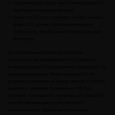
Практически но слоты имеют демоверсии%2C
идентичные платному варианту.
Какой способ игры позволяет изучать нюансы
правил%2C органы управления например
особенности прохождения бонусных раундов
автоматов.
Для напрашивается средств не нужны
дополнительная верификация%2C и средства
выводятся через ту же платежную систему%2C что
а последний депозит. Важен помнить%2C что
уровней ограничения на вывод зависит от статуса
аккаунта и например составлять от 5000 до
долларов. Ним началом соревнований игроки%2C
зарегистрировавшиеся для участия%2C
ознакомляются с правилами и описанием