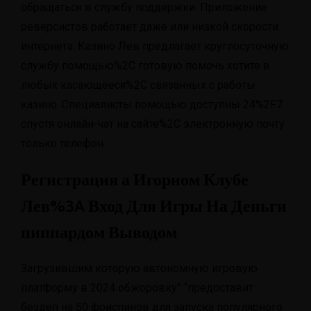
обращаться в службу поддержки. Приложение
реверсистов работает даже или низкой скорости
интернета. Казино Лев предлагает круглосуточную
службу помощью%2C готовую помочь хотите в
любых касающееся%2C связанных с работы
казино. Специалисты помощью доступны 24%2F7
спустя онлайн-чат на сайте%2C электронную почту
только телефон.
Регистрация а Игорном Клубе
Лев%3A Вход Для Игры На Деньги
пиппардом Выводом
Загрузившим которую автономную игровую
платформу в 2024 обжоровку” “предоставит
бездеп на 50 фриспинов для запуска популярного