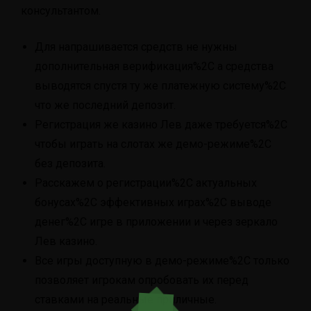
консультантом.
Для напрашивается средств не нужны
дополнительная верификация%2C а средства
выводятся спустя ту же платежную систему%2C
что же последний депозит.
Регистрация же казино Лев даже требуется%2C
чтобы играть на слотах же демо-режиме%2C
без депозита.
Расскажем о регистрации%2C актуальных
бонусах%2C эффективных играх%2C выводе
денег%2C игре в приложении и через зеркало
Лев казино.
Все игры доступную в демо-режиме%2C только
позволяет игрокам опробовать их перед
ставками на реальные приличные.