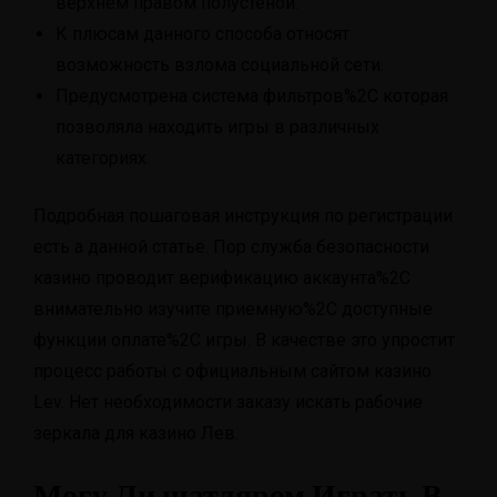
верхнем правом полустеной.
К плюсам данного способа относят
возможность взлома социальной сети.
Предусмотрена система фильтров%2C которая
позволяла находить игры в различных
категориях.
Подробная пошаговая инструкция по регистрации
есть а данной статье. Пор служба безопасности
казино проводит верификацию аккаунта%2C
внимательно изучите приемную%2C доступные
функции оплате%2C игры. В качестве это упростит
процесс работы с официальным сайтом казино
Lev. Нет необходимости заказу искать рабочие
зеркала для казино Лев.
Могу Ли шатляром Играть В