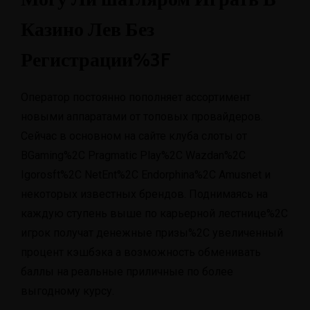
Казино Лев Без
Регистрации%3F
Оператор постоянно пополняет ассортимент
новыми аппаратами от топовых провайдеров.
Сейчас в основном на сайте клуба слоты от
BGaming%2C Pragmatic Play%2C Wazdan%2C
Igorosft%2C NetEnt%2C Endorphina%2C Amusnet и
некоторых известных брендов. Поднимаясь на
каждую ступень выше по карьерной лестнице%2C
игрок получат денежные призы%2C увеличенный
процент кэшбэка а возможность обменивать
баллы на реальные приличные по более
выгодному курсу.