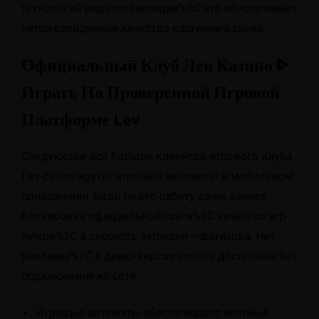
технологий видеотрансляции%2C что обеспечивает
непревзойденное качество картинки а звука.
Официальный Клуб Лев Казино ᐈ
Играть На Проверенной Игровой
Платформе Lev
Следующее все больше клиентов игрового клуба
Lev casino крутят игровые автоматы в мобильном
приложении. Ведь не его работу даже влияет
блокировка официальной сайта%2C качество игр
лучше%2C а скорость загрузки – фатихова. Нет
рекламы%2C а демо-версии слотов доступные без
подключения ко сети.
Игровые автоматы обеспечивают честный