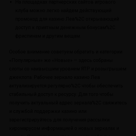
На площадках партнерских сайтов игрового
клуба можно легко найдем действующий
промокод для казино Лев%2C открывающий
доступ к приятным денежным бонусам%2C
фриспинам и другим вещам.
Особое внимание советуем обратить и категории
«Популярные» же «Новые» — здесь собраны
слоты со наивысшим уровнем RTP и розыгрышем
джекпота. Рабочее зеркало казино Лев
актуализируется регулярно%2C чтобы обеспечить
стабильный доступ к ресурсу. Для того чтобы
получить актуальный адрес зеркала%2C свяжитесь
и службой поддержки казино или
зарегистрируйтесь для получения рассылки
киромарусом информацией о новых зеркалах и