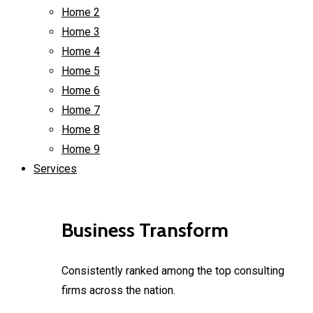
Home 2
Home 3
Home 4
Home 5
Home 6
Home 7
Home 8
Home 9
Services
Business Transform
Consistently ranked among the top consulting
firms across the nation.