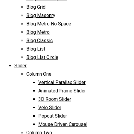
Blog Grid
Blog Masonry
Blog Metro No Space
Blog Metro
Blog Classic
Blog List
Blog List Circle
Slider
Column One
Vertical Parallax Slider
Animated Frame Slider
3D Room Slider
Velo Slider
Popout Slider
Mouse Driven Carousel
Column Two